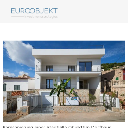
Batista 18
Kernsanierung einer Stadtvilla Objekttyp Dorfhaus